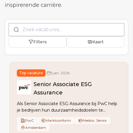
inspirerende carrière.
Zoek vacatures...
Filters
Kaart
Top vacature
•
5 jan. 2026
Senior Associate ESG
Assurance
Als Senior Associate ESG Assurance bij PwC help
je bedrijven hun duurzaamheidsdoelen te
bereiken door ESG-rapportages te controleren,
PwC
Marktconform
Medior, Senior
met focus op CSRD assurance. Je werkt samen
Amsterdam
met een team van experts en ontwikkelt jezelf