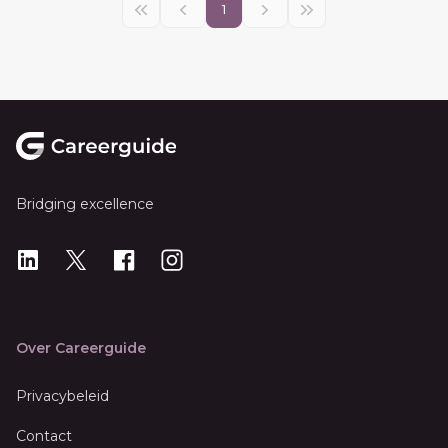
1
Footer
Bridging excellence
LinkedIn
X
X
Instagram
Over Careerguide
Privacybeleid
Contact