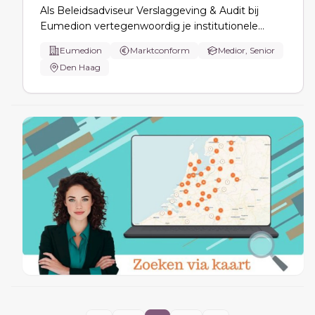
Als Beleidsadviseur Verslaggeving & Audit bij
Eumedion vertegenwoordig je institutionele
beleggers, werk je aan betere verslaggeving, en
Eumedion
Marktconform
Medior, Senior
beïnvloed je internationale standaarden. Je
Den Haag
creëert en communiceert overtuigende
standpunten en werkt in een klein, dynamisch
team.