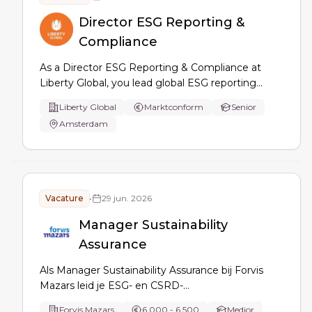
Director ESG Reporting &
Compliance
As a Director ESG Reporting & Compliance at
Liberty Global, you lead global ESG reporting
strategy, CSRD readiness, governance, systems
Liberty Global
Marktconform
Senior
and controls, compliance across regulations and
Amsterdam
benchmarks, Board reporting, and audit/assurance
planning for accurate, transparent disclosures.
Vacature
•
29 jun. 2026
Manager Sustainability
Assurance
Als Manager Sustainability Assurance bij Forvis
Mazars leid je ESG- en CSRD-
assuranceopdrachten, bewaak je
Forvis Mazars
6.000 - 6.500
Medior