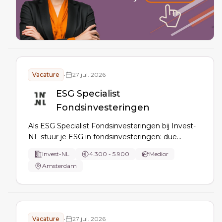
Vacature
•
27 jul. 2026
ESG Specialist
Fondsinvesteringen
Als ESG Specialist Fondsinvesteringen bij Invest-
NL stuur je ESG in fondsinvesteringen: due
diligence en IC-advies, engagement met
Invest-NL
4.300 - 5.900
Medior
fondsmanagers, monitoring van doelen, en
Amsterdam
ESG/impactrapportages volgens Impact & ESG-
beleid en waar nodig SFDR.
Vacature
•
27 jul. 2026