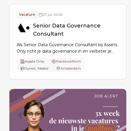
Vacature
•
27 jul. 2026
Senior Data Governance
Consultant
Als Senior Data Governance Consultant bij Assets
Only richt je data governance in en verbeter je
structuren rond datakwaliteit, eigenaarschap,
Assets Only
Marktconform
lineage en controls, en vertaal je
Junior, Medior
Amsterdam
Risk/Compliance/ESG-eisen naar werkbare
processen en rapportages.