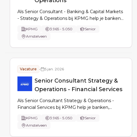
Operations
Als Senior Consultant - Banking & Capital Markets
- Strategy & Operations bij KPMG help je banken
bij strategische vraagstukken en
KPMG
3.965 - 5.050
Senior
transformatieprogramma's. Je biedt creatieve
Amstelveen
oplossingen voor complexe veranderingen,
ondersteunt implementaties en coördineert
projecten in een dynamische financiële sector.
Vacature
•
5 jan. 2026
Senior Consultant Strategy &
Operations - Financial Services
Als Senior Consultant Strategy & Operations -
Financial Services bij KPMG help je banken,
verzekeraars en vastgoedbedrijven met
KPMG
3.965 - 5.050
Senior
strategische vraagstukken en
Amstelveen
transformatieprogramma's. Je coördineert
projecten en bent het eerste aanspreekpunt voor