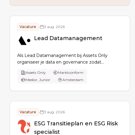
tot ESG-specialist, terwijl je PwC's controlepraktijk
versterkt.
Vacature
•
3 aug. 2026
Lead Datamanagement
Als Lead Datamanagement bij Assets Only
organiseer je data en governance zodat
organisaties aantoonbaar in control zijn. Je
Assets Only
Marktconform
vertaalt eisen uit Risk, Compliance en ESG naar
Medior, Junior
Amsterdam
beleid, inrichting, datakwaliteit, eigenaarschap,
controls, lineage en rapportages.
Vacature
•
3 aug. 2026
ESG Transitieplan en ESG Risk
specialist