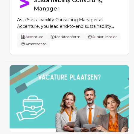
Sustainability Consulting
Manager
As a Sustainability Consulting Manager at
Accenture, you lead end-to-end sustainability
consulting from strategy to implementation,
Accenture
Marktconform
Junior, Medior
advising CEOs/CSOs on ESG performance, net
Amsterdam
zero, value chains and circularity, using data,
technology and change leadership.