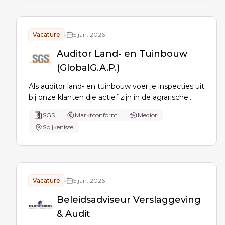
klanten in een snel veranderende markt.
Vacature
•
5 jan. 2026
Auditor Land- en Tuinbouw
(GlobalG.A.P.)
Als auditor land- en tuinbouw voer je inspecties uit
bij onze klanten die actief zijn in de agrarische
sector of die verbonden zijn met agrarische
SGS
Marktconform
Medior
producten.
Spijkenisse
Vacature
•
5 jan. 2026
Beleidsadviseur Verslaggeving
& Audit