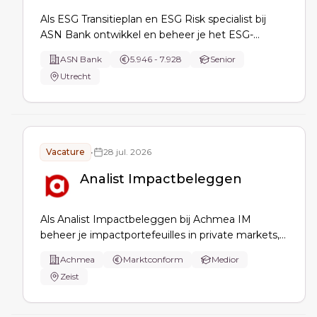
Als ESG Transitieplan en ESG Risk specialist bij
ASN Bank ontwikkel en beheer je het ESG-
transitieplan, vertaal je duurzaamheidsdoelen naar
ASN Bank
5.946 - 7.928
Senior
meetbare roadmaps en KPI’s, integreer je ESG in
Utrecht
risk & governance en ondersteun je CSRD/ESRS
en toezichtsvragen.
Vacature
•
28 jul. 2026
Analist Impactbeleggen
Als Analist Impactbeleggen bij Achmea IM
beheer je impactportefeuilles in private markets,
beoordeel je impactinvesteringen (due diligence),
Achmea
Marktconform
Medior
meet en verbeter je impact (IMM), maak je
Zeist
impactrapportages en doe je research naar
Klimaat, Biodiversiteit, Gezondheid en
Kansengelijkheid.