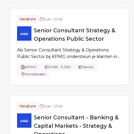
Vacature
•
5 jan. 2026
Senior Consultant Strategy &
Operations Public Sector
Als Senior Consultant Strategy & Operations
Public Sector bij KPMG ondersteun je klanten in
de publieke sector met maatschappelijke
KPMG
3.965 - 5.050
Senior
vraagstukken. Je ontwikkelt strategieën,
Amstelveen
analyseert beleidskeuzes en stimuleert
samenwerking tussen ketenpartners. Je werkt
zelfstandig aan projecten en stuurt junior
collega's aan.
Vacature
•
5 jan. 2026
Senior Consultant - Banking &
Capital Markets - Strategy &