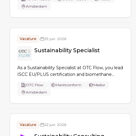
projectmanagement en kwaliteit, coach je
Amsterdam
teamleden en bouw je mee aan de sustainability
assurance praktijk en portefeuille.
Vacature
•
29 jun. 2026
Sustainability Specialist
As a Sustainability Specialist at OTC Flow, you lead
ISCC EU/PLUS certification and biomethane
compliance, manage sustainability
OTC Flow
Marktconform
Medior
documentation and traceability (SD, PoS, GOs,
Amsterdam
mass balance), coordinate audits, track EU
legislation, and advise teams and stakeholders.
Vacature
•
22 jun. 2026