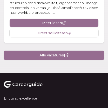
structuren rond datakwaliteit, eigenaarschap, lineage
en controls, en vertaal je Risk/Compliance/ESG-eisen
naar werkbare processen...
Meer lezen
Direct solliciteren
Alle vacatures
Footer
Bridging excellence