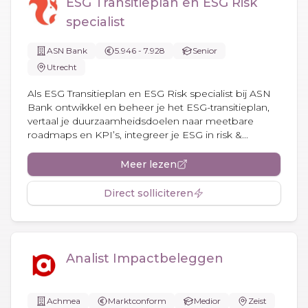
ESG Transitieplan en ESG Risk
specialist
ASN Bank
5.946 - 7.928
Senior
Utrecht
Als ESG Transitieplan en ESG Risk specialist bij ASN
Bank ontwikkel en beheer je het ESG-transitieplan,
vertaal je duurzaamheidsdoelen naar meetbare
roadmaps en KPI’s, integreer je ESG in risk &...
Meer lezen
Direct solliciteren
Analist Impactbeleggen
Achmea
Marktconform
Medior
Zeist