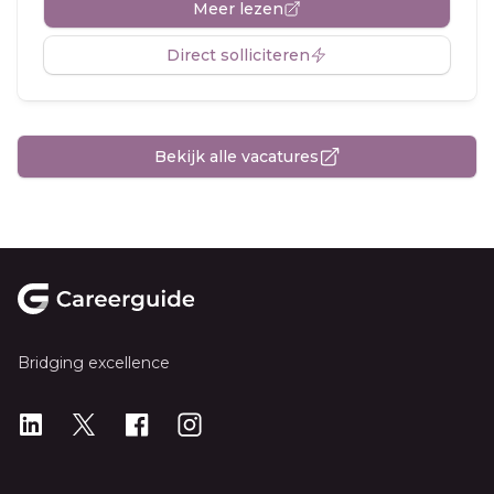
Meer lezen
Direct solliciteren
Bekijk alle vacatures
Footer
Bridging excellence
LinkedIn
X
X
Instagram