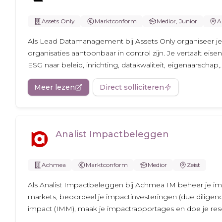
Assets Only
Marktconform
Medior, Junior
A
Als Lead Datamanagement bij Assets Only organiseer j
organisaties aantoonbaar in control zijn. Je vertaalt eise
ESG naar beleid, inrichting, datakwaliteit, eigenaarschap,..
Meer lezen
Direct solliciteren
Analist Impactbeleggen
Achmea
Marktconform
Medior
Zeist
Als Analist Impactbeleggen bij Achmea IM beheer je impa
markets, beoordeel je impactinvesteringen (due diligenc
impact (IMM), maak je impactrapportages en doe je rese