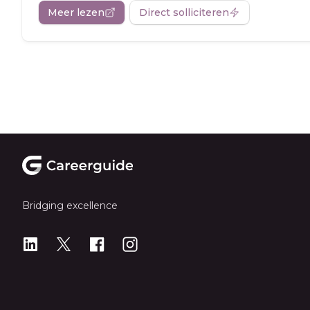
Meer lezen
Direct solliciteren
Footer
Bridging excellence
LinkedIn
X
X
Instagram