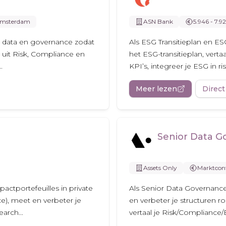
msterdam
ASN Bank
5.946 - 7.9
e data en governance zodat
Als ESG Transitieplan en ES
n uit Risk, Compliance en
het ESG-transitieplan, ver
.
KPI’s, integreer je ESG in ris
Meer lezen
Direct
Senior Data G
Assets Only
Marktcon
ctportefeuilles in private
Als Senior Data Governance 
e), meet en verbeter je
en verbeter je structuren ro
arch...
vertaal je Risk/Compliance