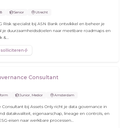
28
Senior
Utrecht
G Risk specialist bij ASN Bank ontwikkel en beheer je
taal je duurzaamheidsdoelen naar meetbare roadmaps en
k &...
 solliciteren
overnance Consultant
form
Junior, Medior
Amsterdam
Consultant bij Assets Only richt je data governance in
nd datakwaliteit, eigenaarschap, lineage en controls, en
/ESG-eisen naar werkbare processen...