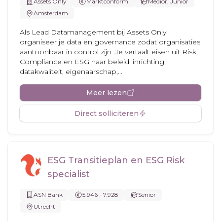
Assets Only
Marktconform
Medior, Junior
Amsterdam
Als Lead Datamanagement bij Assets Only
organiseer je data en governance zodat organisaties
aantoonbaar in control zijn. Je vertaalt eisen uit Risk,
Compliance en ESG naar beleid, inrichting,
datakwaliteit, eigenaarschap,...
Meer lezen
Direct solliciteren
ESG Transitieplan en ESG Risk
specialist
ASN Bank
5.946 - 7.928
Senior
Utrecht