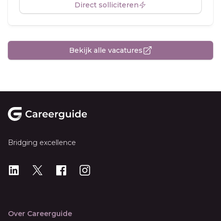
Direct solliciteren
Bekijk alle vacatures
Footer
Bridging excellence
LinkedIn
X
X
Instagram
Over Careerguide