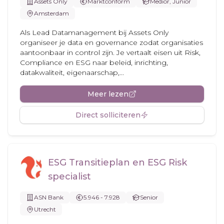
Assets Only
Marktconform
Medior, Junior
Amsterdam
Als Lead Datamanagement bij Assets Only
organiseer je data en governance zodat organisaties
aantoonbaar in control zijn. Je vertaalt eisen uit Risk,
Compliance en ESG naar beleid, inrichting,
datakwaliteit, eigenaarschap,...
Meer lezen
Direct solliciteren
ESG Transitieplan en ESG Risk
specialist
ASN Bank
5.946 - 7.928
Senior
Utrecht