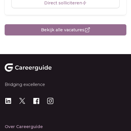
Direct solliciteren
Bekijk alle vacatures
Footer
Bridging excellence
LinkedIn
X
X
Instagram
Over Careerguide