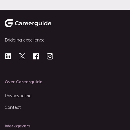
Footer
Bridging excellence
LinkedIn
X
X
Instagram
Over Careerguide
Privacybeleid
Contact
Werkgevers