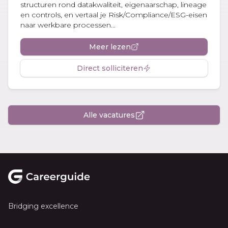
structuren rond datakwaliteit, eigenaarschap, lineage
en controls, en vertaal je Risk/Compliance/ESG-eisen
naar werkbare processen...
Meer lezen
Direct solliciteren
Alle vacatures
Footer
Bridging excellence