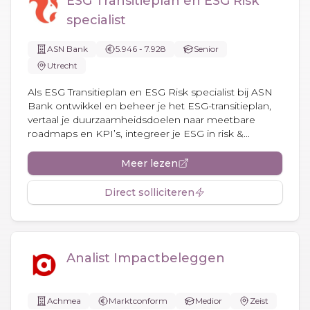
ESG Transitieplan en ESG Risk
specialist
ASN Bank
5.946 - 7.928
Senior
Utrecht
Als ESG Transitieplan en ESG Risk specialist bij ASN
Bank ontwikkel en beheer je het ESG-transitieplan,
vertaal je duurzaamheidsdoelen naar meetbare
roadmaps en KPI’s, integreer je ESG in risk &...
Meer lezen
Direct solliciteren
Analist Impactbeleggen
Achmea
Marktconform
Medior
Zeist