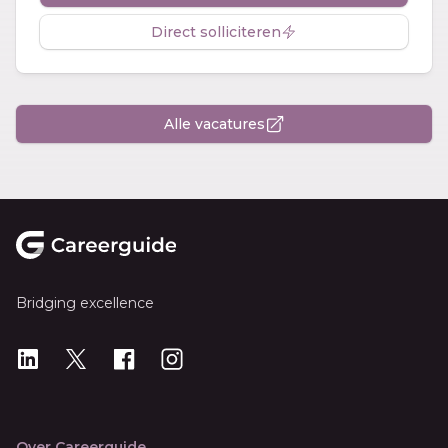
Direct solliciteren
Alle vacatures
Footer
Bridging excellence
LinkedIn
X
X
Instagram
Over Careerguide