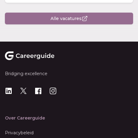
Alle vacatures
Footer
Bridging excellence
LinkedIn
X
X
Instagram
Over Careerguide
Privacybeleid